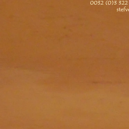
0032 (0)3 322 
stef