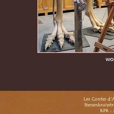
work i
Les Contes d'
Stenenkruisst
RPR : 