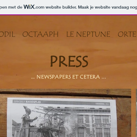
orpen met de
.com
website builder. Maak je website vandaag nog
ODIL
OCTAAPH
LE NEPTUNE
ORTE
PRESS
.
.. NEWSPAPERS ET CETERA ...